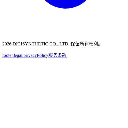
2026 DIGISYNTHETIC CO., LTD. 保留所有权利。
footer.legal.privacyPolicy
服务条款