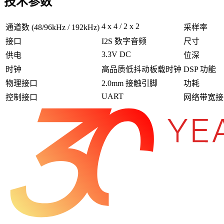
技术参数
4 x 4 / 2 x 2
通道数 (48/96kHz / 192kHz)
采样率
接口
I2S 数字音频
尺寸
3.3V DC
供电
位深
时钟
高品质低抖动板载时钟
DSP 功能
物理接口
2.0mm 接触引脚
功耗
UART
控制接口
网络带宽接