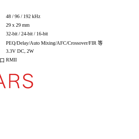
48 / 96 / 192 kHz
29 x 29 mm
32-bit / 24-bit / 16-bit
PEQ/Delay/Auto Mixing/AFC/Crossover/FIR 等
3.3V DC, 2W
RMII
口